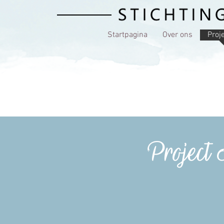
Startpagina
Over ons
Proj
Project A