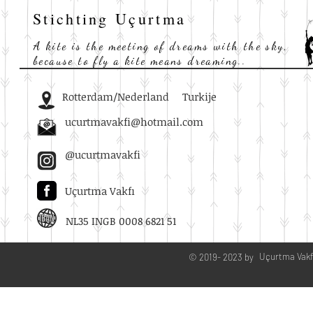
Stichting Uçurtma
A kite is the meeting of dreams with the sky,
because to fly a kite means dreaming..
Rotterdam/Nederland
Turkije
ucurtmavakfi@hotmail.com
@ucurtmavakfi
Uçurtma Vakfı
NL35 INGB 0008 6821 51
Uçurtma Vakf
© 2019- 2023 by