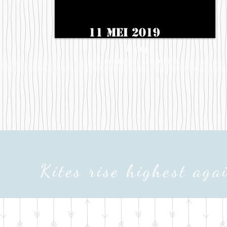
11 MEI 2019
Dorp
İhsaniye Demirli
Kites rise highest aga