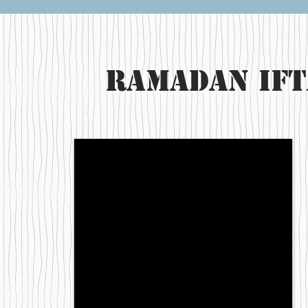
RamaDan I
ft